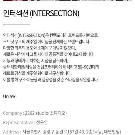
인터섹션 (INTERSECTION)
인터섹션(INTERSECTION)은 컨템포러리 트렌드를 기반으로
스트릿 무드의 캐주얼 아이템을 전개하는 브랜드입니다.
다양한 의복의 용도와 소재에 구애받지 않으며,
새로운 시각에서 그들 사이의 공통점을 찾아내고자 합니다.
기능과 형태가 교차하는 지점을 탐구하며,
클래식한 테일러링을 컨템포러리하게 해석하고 80–90년대의
레트로 감성을 캐주얼 웨어로 재구성합니다.
이를 통해 구조적 균형과 실용성을 갖춘 스타일을 제안합니다.
Unisex
Company :
2202 studio(스튜디오)
Representative :
정은임
Address :
서울특별시 중랑구 동일로157길 43, 2층(묵동, 대연빌딩)